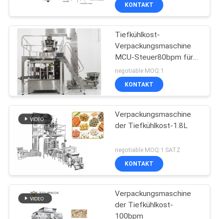
KONTAKTIEREN
KONTAKT
SIE
Tiefkühlkost-
UNS
Verpackungsmaschine
MCU-Steuer80bpm für
NACHRICHT
Fisch-Ball
negotiable MOQ:1
KONTAKT
FÄLLE
Verpackungsmaschine
der Tiefkühlkost-1.8L
BITTE UM
EIN
negotiable MOQ:1 SATZ
ANGEBOT
KONTAKT
SITEMAP
Verpackungsmaschine
der Tiefkühlkost-
100bpm