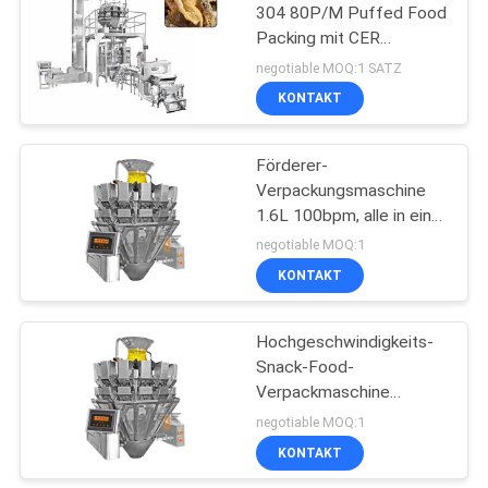
304 80P/M Puffed Food
Packing mit CER
Zustimmung
negotiable MOQ:1 SATZ
KONTAKT
Förderer-
Verpackungsmaschine
1.6L 100bpm, alle in einer
Verpackungsmaschine
negotiable MOQ:1
KONTAKT
Hochgeschwindigkeits-
Snack-Food-
Verpackmaschine
AC220V 100bpm für
negotiable MOQ:1
Kekse
KONTAKT