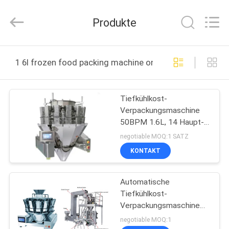
INTELLIGENT
EQUIPMENT
CO.,
Produkte
LTD.
All
Rights
Reserved.
HEIM
1 6l frozen food packing machine online manufacture
PRODUKTE
Tiefkühlkost-
Verpackungsmaschine
ÜBER
50BPM 1.6L, 14 Haupt-
UNS
Multihead Wäger
negotiable MOQ:1 SATZ
KONTAKT
WERKSBESICHTIGUNG
Automatische
Tiefkühlkost-
QUALITÄTSKONTROLLE
Verpackungsmaschine
1.6L SUS304 für Huhn
negotiable MOQ:1