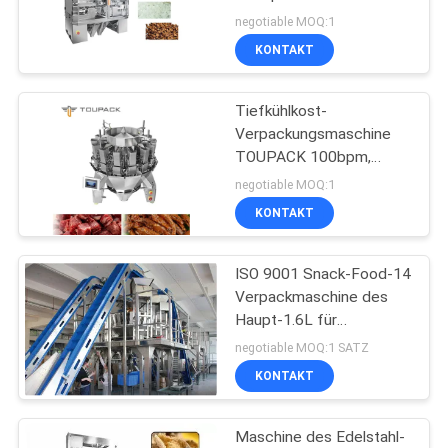
DATENSCHUTZRICHTLINIE
negotiable MOQ:1
KONTAKT
Tiefkühlkost-
Verpackungsmaschine
TOUPACK 100bpm,
Garnelen-
negotiable MOQ:1
Verpackungsmaschine
KONTAKT
ISO 9001 Snack-Food-14
Verpackmaschine des
Haupt-1.6L für
Trockenfrüchte
negotiable MOQ:1 SATZ
KONTAKT
Maschine des Edelstahl-