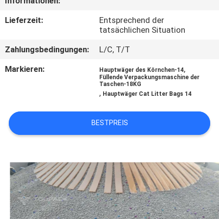
Informationen:
KONTAKTIEREN
SIE
Lieferzeit:
Entsprechend der
tatsächlichen Situation
UNS
Zahlungsbedingungen:
L/C, T/T
NACHRICHT
Markieren:
,
Hauptwäger des Körnchen-14
Füllende Verpackungsmaschine der
Taschen-18KG
,
Hauptwäger Cat Litter Bags 14
FÄLLE
BESTPREIS
BITTE UM
EIN
ANGEBOT
SITEMAP