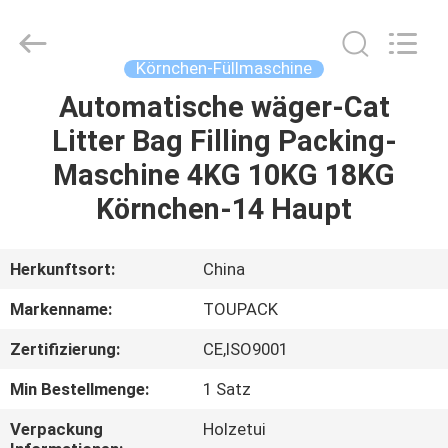
INTELLIGENT
EQUIPMENT
CO.,
LTD.
All
Körnchen-Füllmaschine
Rights
Reserved.
Automatische wäger-Cat
HEIM
Litter Bag Filling Packing-
PRODUKTE
Maschine 4KG 10KG 18KG
Körnchen-14 Haupt
ÜBER
UNS
Herkunftsort:
China
Markenname:
TOUPACK
WERKSBESICHTIGUNG
Zertifizierung:
CE,ISO9001
QUALITÄTSKONTROLLE
Min Bestellmenge:
1 Satz
Verpackung
Holzetui