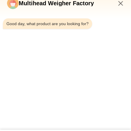
Multihead Weigher Factory
Automatische vertikale Getreidebeutel Mehrköpfige Waage
3:06 AM
Snack Granular Salz Zucker Kaffee Bohnen
Verpackungsmaschine
Good day, what product are you looking for?
Automatische wäger-Cat Litter Bag Filling Packing-Maschine
4KG 10KG 18KG Körnchen-14 Haupt
Beliebte Kategorien
Alle
Multihead Wäger-
Mehrkopfwaage
Verpackungsmaschine
Lineare 
Verpackmaschine 
WägerVerpackungsmaschine
Des Snack-Foods
Mehrspurige 
Obst- Und 
Verpackungsmaschine
GemüseVerpackmaschine
Tiefkühlkost-
Nuss-
Verpackungsmaschine
Verpackungsmaschine