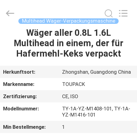
INTELLIGENT
EQUIPMENT
CO.,
LTD.
All
Multihead Wäger-Verpackungsmaschine
Rights
Reserved.
Wäger aller 0.8L 1.6L
HEIM
Multihead in einem, der für
PRODUKTE
Hafermehl-Keks verpackt
ÜBER
Herkunftsort:
Zhongshan, Guangdong China
UNS
Markenname:
TOUPACK
Zertifizierung:
CE, ISO
WERKSBESICHTIGUNG
Modellnummer:
TY-1A-YZ-M1408-101, TY-1A-
YZ-M1416-101
QUALITÄTSKONTROLLE
Min Bestellmenge:
1