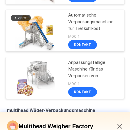
Automatische
Verpackungsmaschine
für Tiefkühlkost
MOQ:1
KONTAKT
Anpassungsfähige
Maschine für das
Verpacken von
Gewichten mit mehreren
MOQ:1
Köpfen
KONTAKT
multihead Wäger-Verpackungsmaschine
Vertikal-Mehrkopf-Wägegerät für die Sekundärverpackung
Multihead Weigher Factory
von Brot