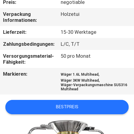
KONTAKTIEREN
Preis:
negotiable
SIE
Verpackung
Holzetui
Informationen:
UNS
Lieferzeit:
15-30 Werktage
NACHRICHT
Zahlungsbedingungen:
L/C, T/T
Versorgungsmaterial-
50 pro Monat
FÄLLE
Fähigkeit:
Markieren:
,
Wäger 1.6L Multihead
BITTE UM
,
Wäger 3KW Multihead
Wäger-Verpackungsmaschine SUS316
EIN
Multihead
ANGEBOT
BESTPREIS
SITEMAP