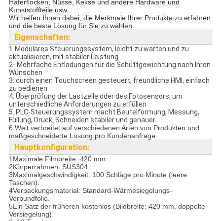
Haferflocken, Nüsse, Kekse und andere Hardware und
Kunststoffteile usw.
Wir helfen Ihnen dabei, die Merkmale Ihrer Produkte zu erfahren
und die beste Lösung für Sie zu wählen.
Eigenschaften:
1.
Modulares Steuerungssystem, leicht zu warten und zu
aktualisieren, mit stabiler Leistung
2- Mehrfache Entladungen für die Schüttgewichtung nach Ihren
Wünschen
3. durch einen Touchscreen gesteuert, freundliche HMI, einfach
zu bedienen
4. Überprüfung der Lastzelle oder des Fotosensors, um
unterschiedliche Anforderungen zu erfüllen
5. PLC-Steuerungssystem macht Beutelformung, Messung,
Füllung, Druck, Schneiden stabiler und genauer.
6.Weit verbreitet auf verschiedenen Arten von Produkten und
maßgeschneiderte Lösung pro Kundenanfrage.
Hauptkonfiguration:
1Maximale Filmbreite: 420 mm.
2Körperrahmen: SUS304.
3Maximalgeschwindigkeit: 100 Schläge pro Minute (leere
Taschen).
4Verpackungsmaterial: Standard-Wärmesiegelungs-
Verbundfolie.
5Ein Satz der früheren kostenlos (Bildbreite: 420 mm, doppelte
Versiegelung)