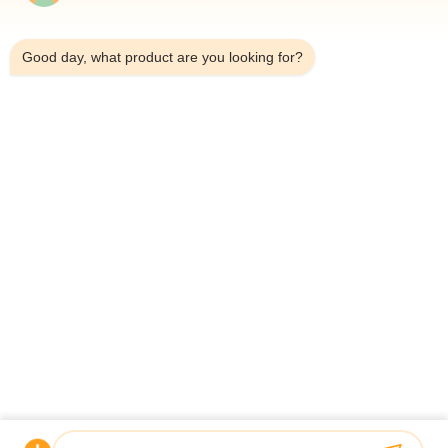
9:32 PM
Automatische Waage Füll- und Dichtmaschine für Flaschen
10-500 g Konserven Schneckenfleisch
Good day, what product are you looking for?
Automatischer Gürtel-Mehrköpfige Kombination Waagerei
Check Waagerei für Schweinefüße
Beliebte Kategorien
Alle
Multihead Wäger-
Mehrkopfwaage
Verpackungsmaschine
Lineare 
Verpackmaschine 
WägerVerpackungsmaschine
Des Snack-Foods
Mehrspurige 
Obst- Und 
Verpackungsmaschine
GemüseVerpackmaschine
Tiefkühlkost-
Nuss-
Verpackungsmaschine
Verpackungsmaschine