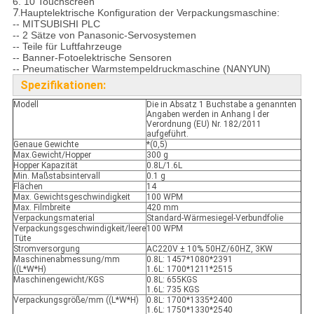
6. 10 Touchscreen
7.
Hauptelektrische Konfiguration der Verpackungsmaschine:
-- MITSUBISHI PLC
-- 2 Sätze von Panasonic-Servosystemen
-- Teile für Luftfahrzeuge
-- Banner-Fotoelektrische Sensoren
-- Pneumatischer Warmstempeldruckmaschine (NANYUN)
Spezifikationen:
Modell
Die in Absatz 1 Buchstabe a genannten
Angaben werden in Anhang I der
Verordnung (EU) Nr. 182/2011
aufgeführt.
Genaue Gewichte
*(0,5)
Max.Gewicht/Hopper
300 g
Hopper Kapazität
0.8L/1.6L
Min. Maßstabsintervall
0.1 g
Flächen
14
Max. Gewichtsgeschwindigkeit
100 WPM
Max. Filmbreite
420 mm
Verpackungsmaterial
Standard-Wärmesiegel-Verbundfolie
Verpackungsgeschwindigkeit/leere
100 WPM
Tüte
Stromversorgung
AC220V ± 10% 50HZ/60HZ, 3KW
Maschinenabmessung/mm
0.8L: 1457*1080*2391
((L*W*H)
1.6L: 1700*1211*2515
Maschinengewicht/KGS
0.8L: 655KGS
1.6L: 735 KGS
Verpackungsgröße/mm ((L*W*H)
0.8L: 1700*1335*2400
1.6L: 1750*1330*2540