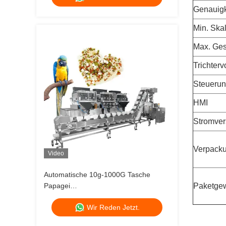
Tasche-Verpackung
Genauigk
Min. Skal
Max. Ges
Trichter
Steueru
HMI
Stromve
Verpack
Video
Automatische 10g-1000G Tasche
Papagei
Paketgew
Lebensmittelverpackungsmaschine
Wir Reden Jetzt.
Zucker Nüsse Gewürze Teeblattbeutel
Verpackungsmaschine Mehrköpfige