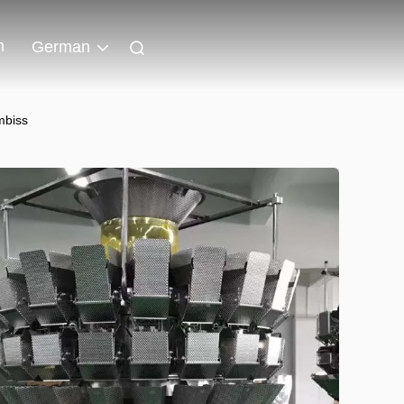
n
German
mbiss