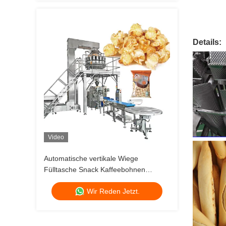
Waage
Details:
Video
Automatische vertikale Wiege
Fülltasche Snack Kaffeebohnen
Getreide Hundefutter Reis Erdnuss
Wir Reden Jetzt.
Granule Trockene Früchte
Verpackungsmaschine