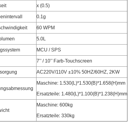
eit
x (0.5)
enintervall
0.1g
chwindigkeit
60 WPM
volumen
5.0L
ngssystem
MCU / SPS
7’’ / 10’’ Farb-Touchscreen
rsorgung
AC220V/110V ±10% 50HZ/60HZ, 2KW
Maschine: 1.530(L)*1.530(B)*1.658(H)mm
ungsabmessung
Ersatzteile: 1.480(L)*1.100(B)*1.238(H)mm
Maschine: 600kg
icht
Ersatzteile: 330kg