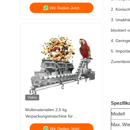
Vertikalform Fülldichtung Beutel Snack
Wir Reden Jetzt.
Lebensmittel Wiegen Puffs
2. Konisch
Lebensmittel Pellet
3. Unabhän
Verpackungsmaschine
blockiert 
4. Geringe
5. Import
Zuverlässi
Video
Spezifik
Multimaterialien 2,5 kg
Modell
Verpackungsmaschine für
Haustierfutter mit Mehrkopf-Wagen-
Max. Wieg
Wir Reden Jetzt.
Linien-Wagen für Ziplock-Doypack-