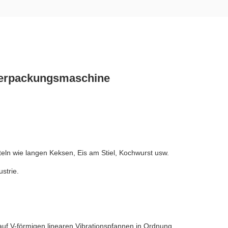
Verpackungsmaschine
ln wie langen Keksen, Eis am Stiel, Kochwurst usw.
strie.
 auf V-förmigen linearen Vibrationspfannen in Ordnung.