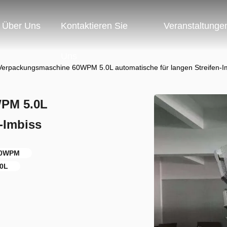
Über Uns
Kontaktieren Sie
Veranstaltunge
Uns
Verpackungsmaschine 60WPM 5.0L automatische für langen Streifen-I
PM 5.0L
-Imbiss
60WPM
.0L