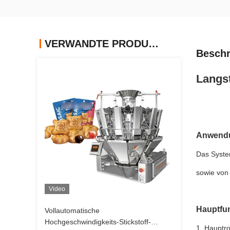
VERWANDTE PRODUKTE
Beschr
Langs
Anwend
Das Syste
sowie von
Video
Hauptfu
Vollautomatische
Hochgeschwindigkeits-Stickstoff-
1. Hauptro