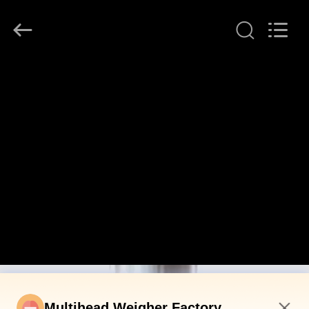
INTELLIGENT
EQUIPMENT
CO.,
LTD.
All
Rights
Reserved.
HEIM
PRODUKTE
ÜBER
UNS
WERKSBESICHTIGUNG
QUALITÄTSKONTROLLE
Multihead Weigher Factory