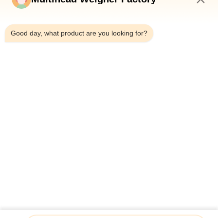
KONTAKTIEREN
9:38 AM
SIE
Good day, what product are you looking for?
UNS
NACHRICHT
FÄLLE
BITTE UM
EIN
ANGEBOT
SITEMAP
Vollautomatische vertikale Irrreguar-Flasche in Form von
Sachet Energiegel Sauce Honigsaft Verpackungsmaschine
Fabrik