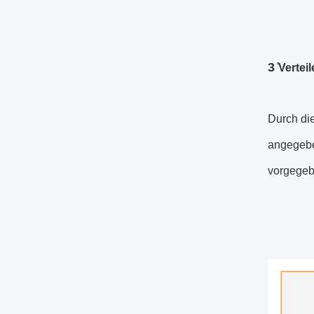
3 ̊
Vertei
Durch di
angegebe
vorgegeb