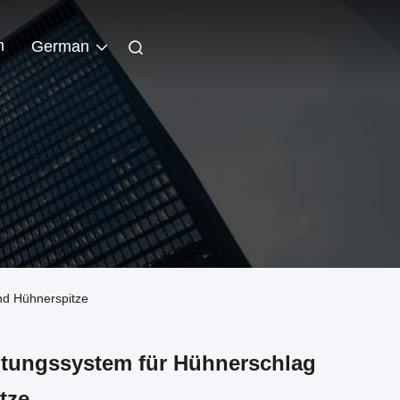
n
German
nd Hühnerspitze
chtungssystem für Hühnerschlag
tze