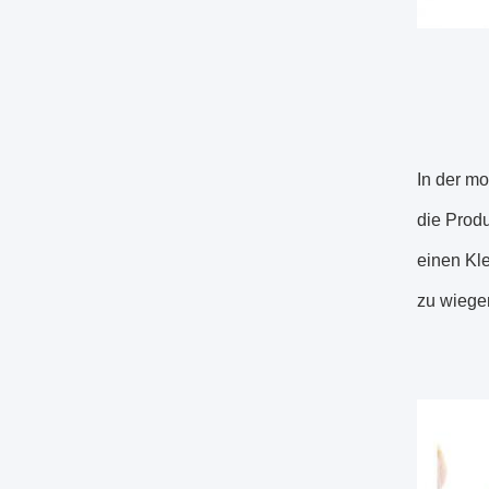
In der m
die Produ
einen Kle
zu wiege