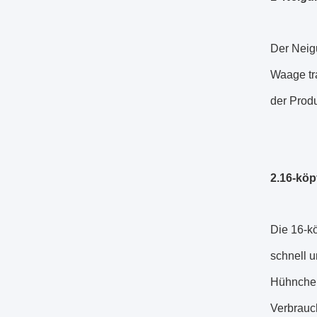
Der Neigu
Waage tra
der Prod
2.16-köp
Die 16-k
schnell u
Hühnchen
Verbrauc